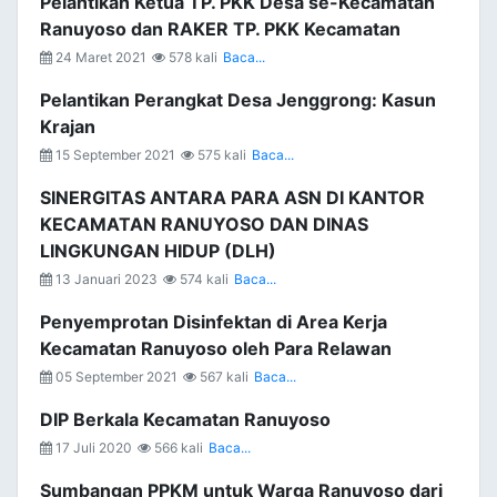
Pelantikan Ketua TP. PKK Desa se-Kecamatan
Ranuyoso dan RAKER TP. PKK Kecamatan
24 Maret 2021
578 kali
Baca...
Pelantikan Perangkat Desa Jenggrong: Kasun
Krajan
15 September 2021
575 kali
Baca...
SINERGITAS ANTARA PARA ASN DI KANTOR
KECAMATAN RANUYOSO DAN DINAS
LINGKUNGAN HIDUP (DLH)
13 Januari 2023
574 kali
Baca...
Penyemprotan Disinfektan di Area Kerja
Kecamatan Ranuyoso oleh Para Relawan
05 September 2021
567 kali
Baca...
DIP Berkala Kecamatan Ranuyoso
17 Juli 2020
566 kali
Baca...
Sumbangan PPKM untuk Warga Ranuyoso dari