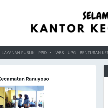
LAYANAN PUBLIK
PPID
WBS
UPG
BENTURAN KE
r Kecamatan Ranuyoso