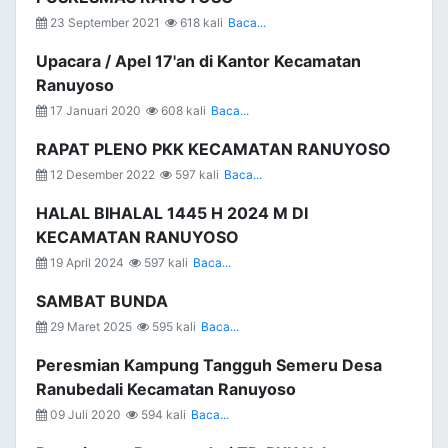
23 September 2021
618 kali
Baca...
Upacara / Apel 17'an di Kantor Kecamatan
Ranuyoso
17 Januari 2020
608 kali
Baca...
RAPAT PLENO PKK KECAMATAN RANUYOSO
12 Desember 2022
597 kali
Baca...
HALAL BIHALAL 1445 H 2024 M DI
KECAMATAN RANUYOSO
19 April 2024
597 kali
Baca...
SAMBAT BUNDA
29 Maret 2025
595 kali
Baca...
Peresmian Kampung Tangguh Semeru Desa
Ranubedali Kecamatan Ranuyoso
09 Juli 2020
594 kali
Baca...