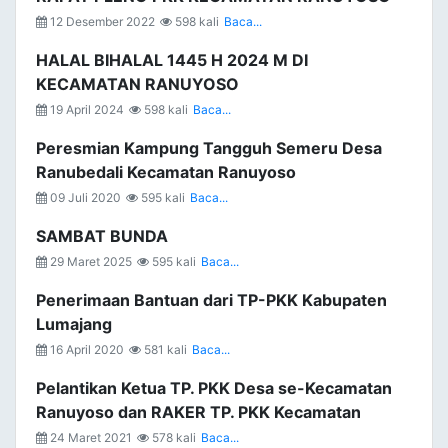
12 Desember 2022
598 kali
Baca...
HALAL BIHALAL 1445 H 2024 M DI
KECAMATAN RANUYOSO
19 April 2024
598 kali
Baca...
Peresmian Kampung Tangguh Semeru Desa
Ranubedali Kecamatan Ranuyoso
09 Juli 2020
595 kali
Baca...
SAMBAT BUNDA
29 Maret 2025
595 kali
Baca...
Penerimaan Bantuan dari TP-PKK Kabupaten
Lumajang
16 April 2020
581 kali
Baca...
Pelantikan Ketua TP. PKK Desa se-Kecamatan
Ranuyoso dan RAKER TP. PKK Kecamatan
24 Maret 2021
578 kali
Baca...