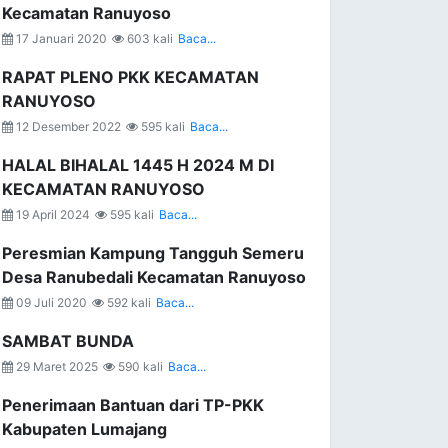
Kecamatan Ranuyoso
17 Januari 2020
603 kali
Baca...
RAPAT PLENO PKK KECAMATAN
RANUYOSO
12 Desember 2022
595 kali
Baca...
HALAL BIHALAL 1445 H 2024 M DI
KECAMATAN RANUYOSO
19 April 2024
595 kali
Baca...
Peresmian Kampung Tangguh Semeru
Desa Ranubedali Kecamatan Ranuyoso
09 Juli 2020
592 kali
Baca...
SAMBAT BUNDA
29 Maret 2025
590 kali
Baca...
Penerimaan Bantuan dari TP-PKK
Kabupaten Lumajang