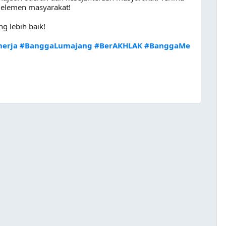
h elemen masyarakat!
g lebih baik!
nerja
#BanggaLumajang
#BerAKHLAK
#BanggaMe