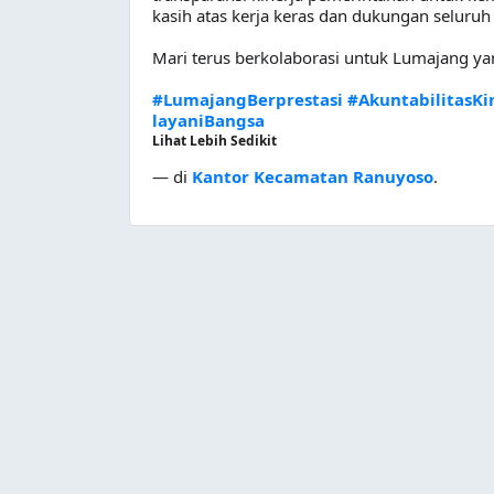
kasih atas kerja keras dan dukungan seluru
Mari terus berkolaborasi untuk Lumajang yan
#LumajangBerprestasi
#AkuntabilitasKi
layaniBangsa
Lihat Lebih Sedikit
—
di
Kantor Kecamatan Ranuyoso
.