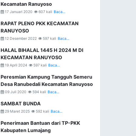
Kecamatan Ranuyoso
17 Januari 2020
607 kali
Baca...
RAPAT PLENO PKK KECAMATAN
RANUYOSO
12 Desember 2022
597 kali
Baca...
HALAL BIHALAL 1445 H 2024 M DI
KECAMATAN RANUYOSO
19 April 2024
597 kali
Baca...
Peresmian Kampung Tangguh Semeru
Desa Ranubedali Kecamatan Ranuyoso
09 Juli 2020
594 kali
Baca...
SAMBAT BUNDA
29 Maret 2025
592 kali
Baca...
Penerimaan Bantuan dari TP-PKK
Kabupaten Lumajang