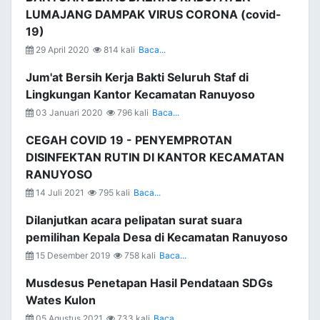
LUMAJANG DAMPAK VIRUS CORONA (covid-
19)
29 April 2020
814 kali
Baca...
Jum'at Bersih Kerja Bakti Seluruh Staf di
Lingkungan Kantor Kecamatan Ranuyoso
03 Januari 2020
796 kali
Baca...
CEGAH COVID 19 - PENYEMPROTAN
DISINFEKTAN RUTIN DI KANTOR KECAMATAN
RANUYOSO
14 Juli 2021
795 kali
Baca...
Dilanjutkan acara pelipatan surat suara
pemilihan Kepala Desa di Kecamatan Ranuyoso
15 Desember 2019
758 kali
Baca...
Musdesus Penetapan Hasil Pendataan SDGs
Wates Kulon
05 Agustus 2021
733 kali
Baca...