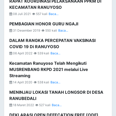
RAPAT KOORDINASI PELAKSANAAN PPKM DI
KECAMATAN RANUYOSO
08 Juli 2021
557 kali
Baca...
PEMBAGIAN HONOR GURU NGAJI
31 Desember 2019
550 kali
Baca...
DALAM RANGKA PERCEPATAN VAKSINASI
COVID 19 Di RANUYOSO
06 April 2022
539 kali
Baca...
Kecamatan Ranuyoso Telah Mengikuti
MUSRENBANG RKPD 2021 melalui Live
Streaming
14 April 2020
538 kali
Baca...
MENINJAU LOKASI TANAH LONGSOR DI DESA
RANUBEDALI
18 Maret 2022
527 kali
Baca...
DEKLARASI OPEN DEFECATION FREE (ODF)