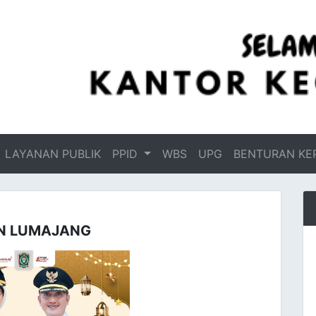
LAYANAN PUBLIK
PPID
WBS
UPG
BENTURAN KE
N LUMAJANG