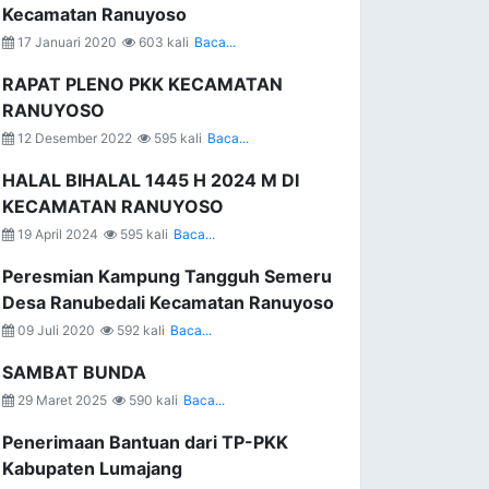
Kecamatan Ranuyoso
17 Januari 2020
603 kali
Baca...
RAPAT PLENO PKK KECAMATAN
RANUYOSO
12 Desember 2022
595 kali
Baca...
HALAL BIHALAL 1445 H 2024 M DI
KECAMATAN RANUYOSO
19 April 2024
595 kali
Baca...
Peresmian Kampung Tangguh Semeru
Desa Ranubedali Kecamatan Ranuyoso
09 Juli 2020
592 kali
Baca...
SAMBAT BUNDA
29 Maret 2025
590 kali
Baca...
Penerimaan Bantuan dari TP-PKK
Kabupaten Lumajang