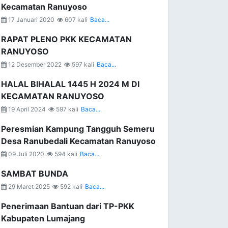
Kecamatan Ranuyoso
17 Januari 2020
607 kali
Baca...
RAPAT PLENO PKK KECAMATAN
RANUYOSO
12 Desember 2022
597 kali
Baca...
HALAL BIHALAL 1445 H 2024 M DI
KECAMATAN RANUYOSO
19 April 2024
597 kali
Baca...
Peresmian Kampung Tangguh Semeru
Desa Ranubedali Kecamatan Ranuyoso
09 Juli 2020
594 kali
Baca...
SAMBAT BUNDA
29 Maret 2025
592 kali
Baca...
Penerimaan Bantuan dari TP-PKK
Kabupaten Lumajang